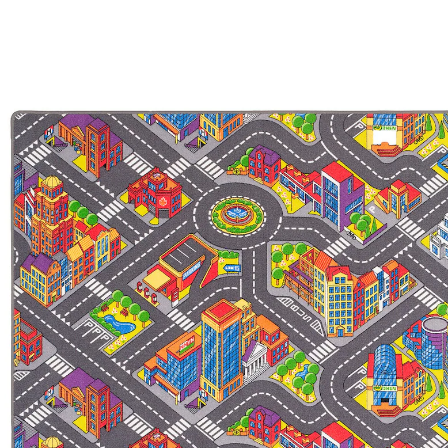
Bunt
44 %
UVP 52,90 €
ab
29,30 €
inkl. MwSt. und zzgl.
Versandkosten
14 PAYBACK Basis°Punkte
sammeln
Maße
In den Warenkorb
Lieferung nach Hause
Lieferbar - in 5-6 Werktagen bei Dir