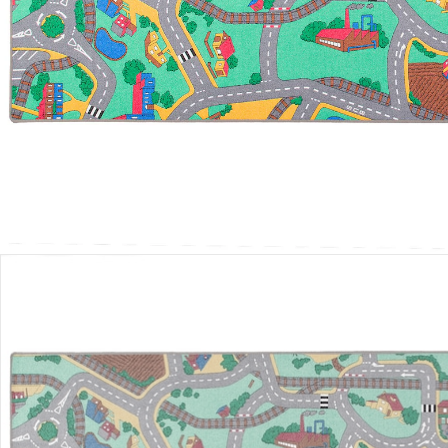
Lieferung nach Hause
Lieferbar - in 5-6 Werktagen bei Dir
Versand durch Partner
Filialabholung
Einen Moment bitte...
Produktbeschreibung
Hinweise, Siegel & Hersteller