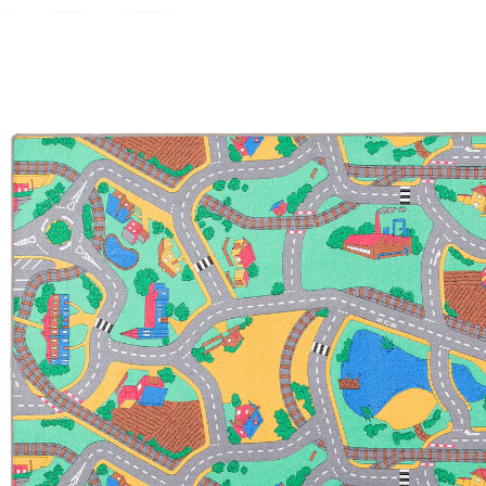
Kinder Straßenteppich Bunt
14 %
UVP 34,90 €
ab
29,90 €
inkl. MwSt. und zzgl.
Versandkosten
14 PAYBACK Basis°Punkte
sammeln
Variante
Bunt
Maße
In den Warenkorb