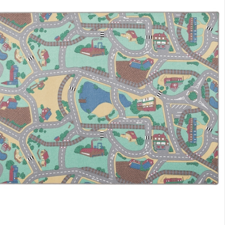
lialabholung
nen Moment bitte...