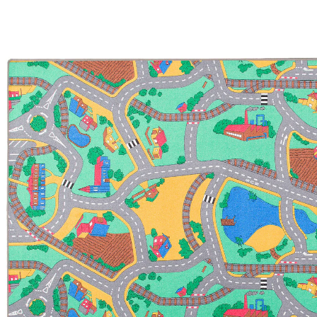
14 %
UVP 34,90 €
ab
29,90 €
inkl. MwSt. und zzgl.
Versandkosten
14 PAYBACK Basis°Punkte
sammeln
Variante
Bunt
Maße
In den Warenkorb
Lieferung nach Hause