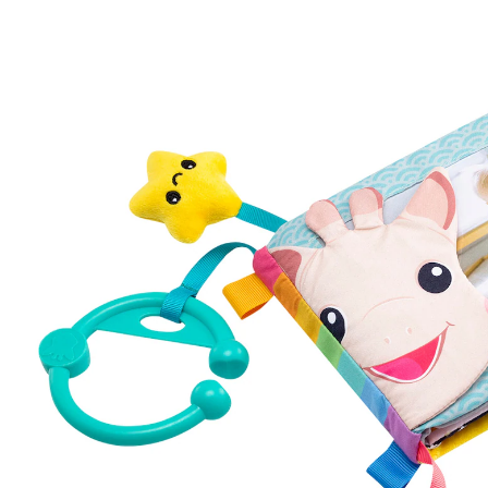
(2)
25 %
UVP 23,99 €
17,99 €
inkl. MwSt. und zzgl.
Versandkosten
8 PAYBACK Basis°Punkte
sammeln
In den Warenkorb
Lieferung nach Hause
Sofort lieferbar - in 2-3 Werktagen bei Dir
Filialabholung
Einen Moment bitte...