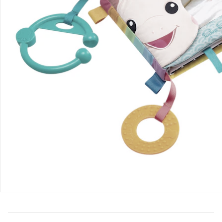
Glücklich groß werden! Bücher eröffnen Groß und Klein eine
Welt voller Abenteuer und Fantasie. Mit farbenfrohen
Bilderbüchern, spannenden Vorlesegeschichten und
altersgerechten Erstlesewerken nehmen wir euch mit auf
eine aufregende Reise.
Bestellung & Lieferung
Retoure & Reklamation
Gutscheine & Aktionen