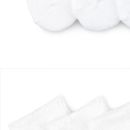
Lieferung nach Hause
Sofort lieferbar - in 2-3 Werktagen bei Dir
Filialabholung
Einen Moment bitte...
Produktbeschreibung
Produktdetails