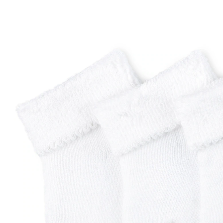
(139)
6,99 €
inkl. MwSt. und zzgl.
Versandkosten
3 PAYBACK Basis°Punkte
sammeln
Variante
weiß
Größe
Größenberater
In den Warenkorb