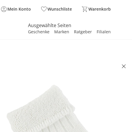
Mein Konto
Wunschliste
Warenkorb
Ausgewählte Seiten
Geschenke
Marken
Ratgeber
Filialen
spirieren
spirieren
spirieren
spirieren
spirieren
spirieren
spirieren
spirieren
spirieren
LER
n mit geripptem Vollplüsch
9 €
. und zzgl.
Versandkosten
ACK Basis°Punkte
sammeln
natur