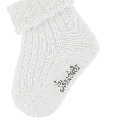
eferung nach Hause
rt lieferbar - in 2-3 Werktagen bei Dir
lialabholung
nen Moment bitte...