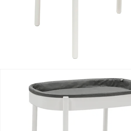
Filialabholung
Einen Moment bitte...
Produktbeschreibung
Produktdetails
Hinweise, Siegel & Hersteller
Bewertungen