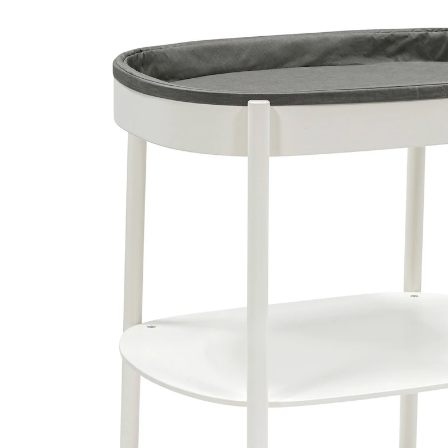
UVP 359,00 €
329,00 €
inkl. MwSt. und zzgl.
Versandkosten
164 PAYBACK Basis°Punkte
sammeln
Variante
White
In den Warenkorb
Lieferung nach Hause
Sofort lieferbar - in 2-3 Werktagen bei Dir