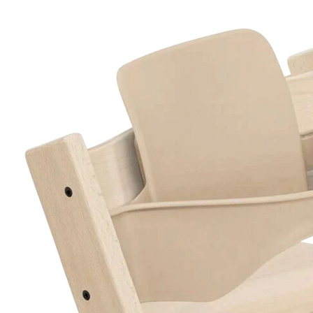
15 %
UVP 59,00 €
49,99 €
inkl. MwSt. und zzgl.
Versandkosten
24 PAYBACK Basis°Punkte
sammeln
Variante
Natural
+ 7
In den Warenkorb
Lieferung nach Hause
Sofort lieferbar - in 2-3 Werktagen bei Dir