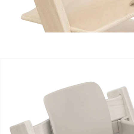
Filialabholung
Einen Moment bitte...
Produktbeschreibung
Produktdetails
Produktvideos
Hinweise, Siegel & Hersteller