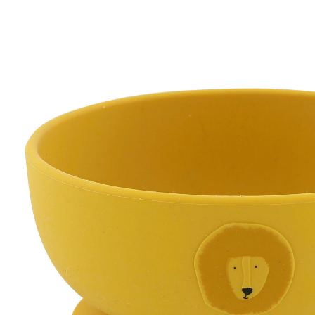
19,95 €
inkl. MwSt. und zzgl.
Versandkosten
9 PAYBACK Basis°Punkte
sammeln
Variante
Löwe
In den Warenkorb
Lieferung nach Hause
Sofort lieferbar - in 2-3 Werktagen bei Dir
Filialabholung