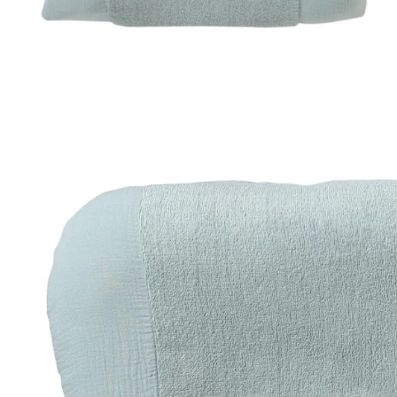
VERTBAUDET
Bezug für Wickelauflage, Musselin/Frottee
aquamarin
21,99 €
inkl. MwSt. und zzgl.
Versandkosten
10 PAYBACK Basis°Punkte
sammeln
Variante
aquamarin