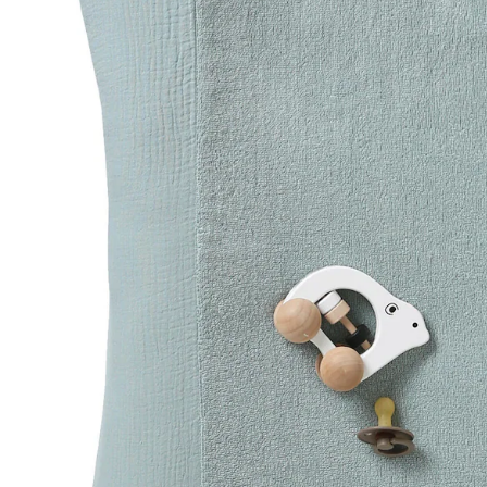
In den Warenkorb
Lieferung nach Hause
Lieferbar - in 6-7 Werktagen bei Dir
Versand durch Partner
Filialabholung
Einen Moment bitte...
Produktbeschreibung