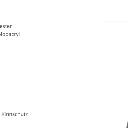
Fi
Ei
ester
 Modacryl
s Kinnschutz