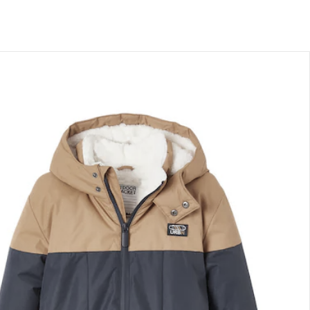
lialabholung
nen Moment bitte...