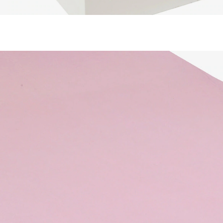
VERTBAUDET
Kinder Spannbettlaken, Jersey uni violett
18,99 €
inkl. MwSt. und zzgl.
Versandkosten
9 PAYBACK Basis°Punkte
sammeln
Variante
violett
Größe