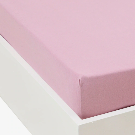
In den Warenkorb
Lieferung nach Hause
Lieferbar - in 6-7 Werktagen bei Dir
Versand durch Partner
Filialabholung
Einen Moment bitte...
Produktbeschreibung