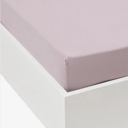
Kontakt & Service
Filialen & Beratung
Unternehmen
Sicher & flexibel bezahlen
Sicher einkaufen