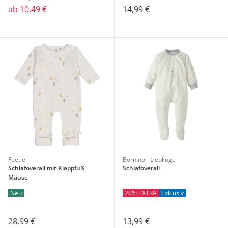
ab
10,49 €
14,99 €
Feetje
Bornino - Lieblinge
Schlafoverall mit Klappfuß
Schlafoverall
Mäuse
Neu
20% EXTRA
Exklusiv
28,99 €
13,99 €