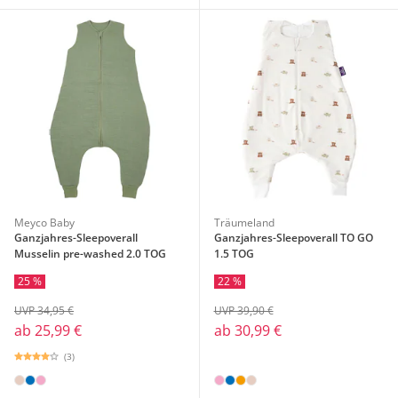
Meyco Baby
Träumeland
Ganzjahres-Sleepoverall
Ganzjahres-Sleepoverall TO GO
Musselin pre-washed 2.0 TOG
1.5 TOG
25 %
22 %
UVP 34,95 €
UVP 39,90 €
ab
25,99 €
ab
30,99 €
(3)