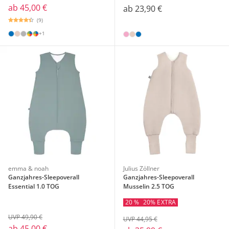
ab
45,00 €
ab
23,90 €
(9)
+1
emma & noah
Julius Zöllner
Ganzjahres-Sleepoverall
Ganzjahres-Sleepoverall
Essential 1.0 TOG
Musselin 2.5 TOG
20 %
20% EXTRA
UVP 49,90 €
UVP 44,95 €
ab
45,00 €