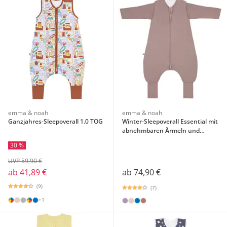
emma & noah
emma & noah
Ganzjahres-Sleepoverall 1.0 TOG
Winter-Sleepoverall Essential mit
abnehmbaren Ärmeln und
Umschlag-Füßchen 3.5 TOG
30 %
UVP 59,90 €
ab
74,90 €
ab
41,89 €
(9)
(7)
+1