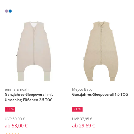
emma & noah
Meyco Baby
Ganzjahres-Sleepoverall mit
Ganzjahres-Sleepoverall 1.0 TOG
Umschlag-Füßchen 2.5 TOG
11 %
21 %
UVP 59,90 €
UVP 37,95 €
ab
53,00 €
ab
29,69 €