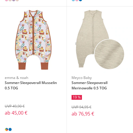
emma & noah
Meyco Baby
Sommer-Sleepoverall Musselin
Sommer-Sleepoverall
0.5 TOG
Merinowolle 0.5 TOG
19 %
UVP 49,90 €
UVP 94,95 €
ab
45,00 €
ab
76,95 €