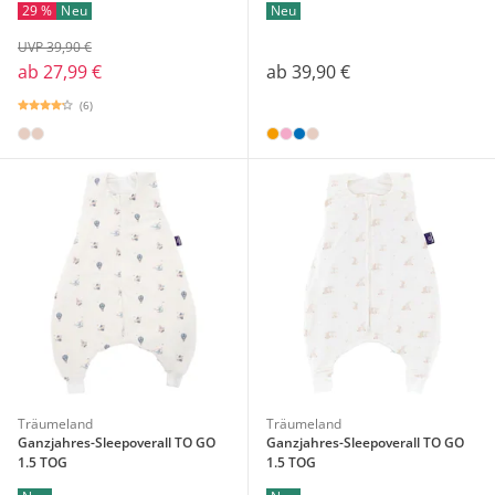
29 %
Neu
Neu
UVP 39,90 €
ab
27,99 €
ab
39,90 €
(6)
Träumeland
Träumeland
Ganzjahres-Sleepoverall TO GO
Ganzjahres-Sleepoverall TO GO
1.5 TOG
1.5 TOG