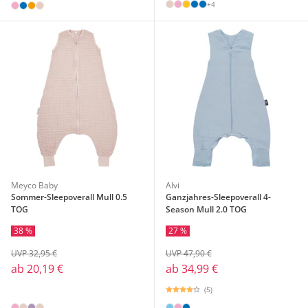
+4
Meyco Baby
Alvi
Sommer-Sleepoverall Mull 0.5
Ganzjahres-Sleepoverall 4-
TOG
Season Mull 2.0 TOG
38 %
27 %
UVP 32,95 €
UVP 47,90 €
ab
20,19 €
ab
34,99 €
(5)