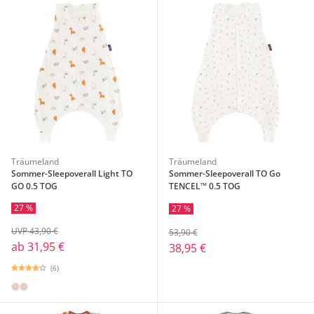
Träumeland
Träumeland
Sommer-Sleepoverall Light TO
Sommer-Sleepoverall TO Go
GO 0.5 TOG
TENCEL™ 0.5 TOG
27 %
27 %
UVP 43,90 €
53,90 €
ab
31,95 €
38,95 €
(6)