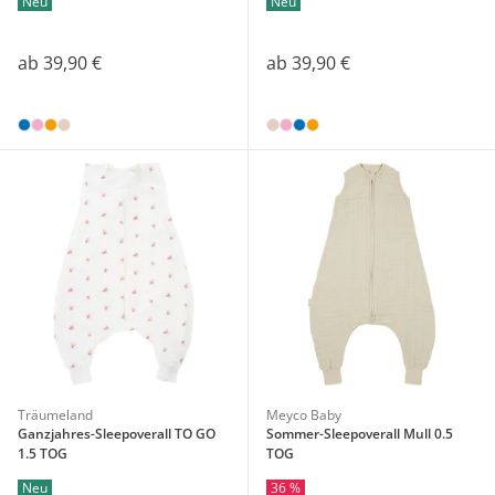
Neu
Neu
ab
39,90 €
ab
39,90 €
Träumeland
Meyco Baby
Ganzjahres-Sleepoverall TO GO
Sommer-Sleepoverall Mull 0.5
1.5 TOG
TOG
Neu
36 %