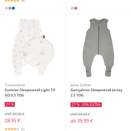
(4)
Träumeland
Julius Zöllner
Sommer-Sleepoverall Light TO
Ganzjahres-Sleepoverall Jersey
GO 0.5 TOG
2.5 TOG
27 %
27 %
20% EXTRA
UVP 39,90 €
UVP 54,95 €
28,95 €
ab
39,99 €
(6)