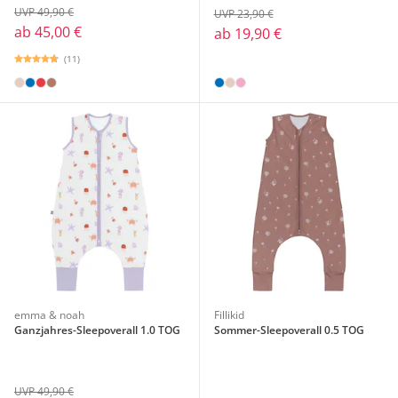
UVP 49,90 €
UVP 23,90 €
ab
45,00 €
ab
19,90 €
(11)
emma & noah
Fillikid
Ganzjahres-Sleepoverall 1.0 TOG
Sommer-Sleepoverall 0.5 TOG
UVP 49,90 €