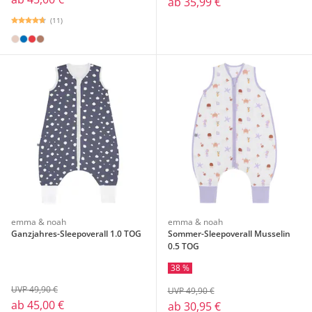
ab
35,99 €
(11)
emma & noah
emma & noah
Ganzjahres-Sleepoverall 1.0 TOG
Sommer-Sleepoverall Musselin
0.5 TOG
38 %
UVP 49,90 €
UVP 49,90 €
ab
45,00 €
ab
30,95 €