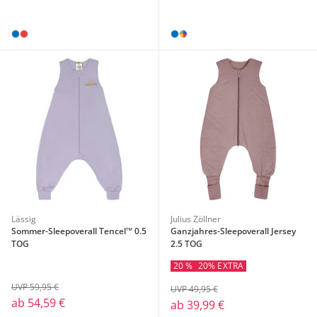
Lässig
Julius Zöllner
Sommer-Sleepoverall Tencel™ 0.5
Ganzjahres-Sleepoverall Jersey
TOG
2.5 TOG
20 %
20% EXTRA
UVP 59,95 €
UVP 49,95 €
ab
54,59 €
ab
39,99 €