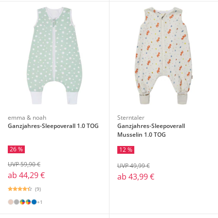
emma & noah
Sterntaler
Ganzjahres-Sleepoverall 1.0 TOG
Ganzjahres-Sleepoverall
Musselin 1.0 TOG
26 %
12 %
UVP 59,90 €
UVP 49,99 €
ab
44,29 €
ab
43,99 €
(9)
+1