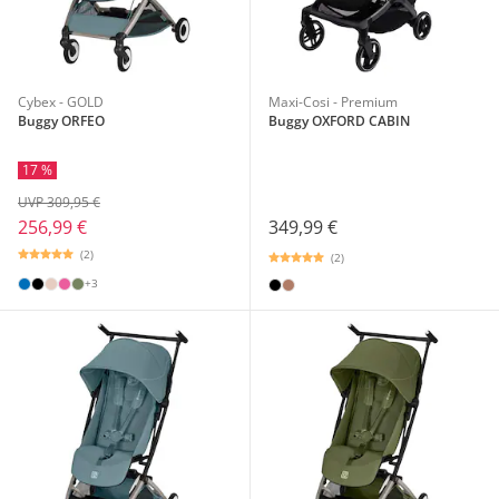
Cybex - GOLD
Maxi-Cosi - Premium
Buggy ORFEO
Buggy OXFORD CABIN
17 %
UVP 309,95 €
349,99 €
256,99 €
(2)
(2)
+3