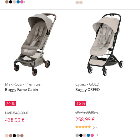
+3
Maxi-Cosi - Premium
Cybex - GOLD
Buggy Fame Cabin
Buggy ORFEO
16 %
20 %
UVP 309,95 €
UVP 549,99 €
258,99 €
438,99 €
(2)
+3