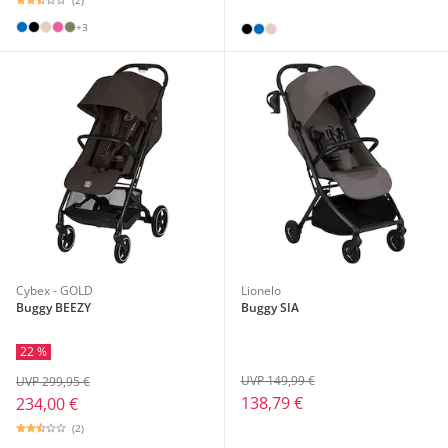
+3
Cybex - GOLD
Lionelo
Buggy BEEZY
Buggy SIA
22 %
UVP 149,99 €
UVP 299,95 €
138,79 €
234,00 €
(2)