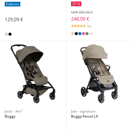
20 %
Exklusiv
UVP 309,95 €
248,00 €
129,09 €
(2)
+3
Joolz - Aer²
Joie - signature
Buggy
Buggy Parcel LX