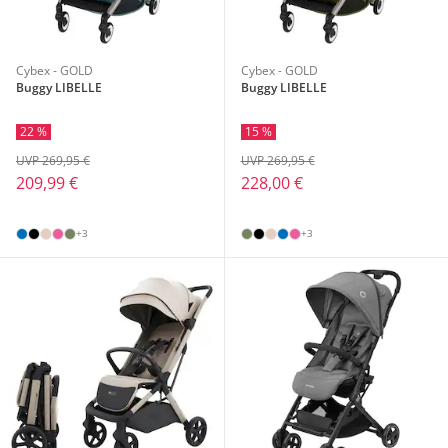
Cybex - GOLD
Cybex - GOLD
Buggy LIBELLE
Buggy LIBELLE
22 %
15 %
UVP 269,95 €
UVP 269,95 €
209,99 €
228,00 €
+3
+3