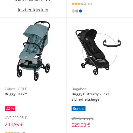
(7)
Jetzt entdecken
Cybex - GOLD
Bugaboo
Buggy BEEZY
Buggy Butterfly 2 inkl.
Sicherheitsbügel
22 %
Bundle
UVP 299,95 €
UVP 573,90 €
233,99 €
529,00 €
(2)