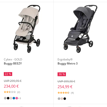
Cybex - GOLD
Ergobaby®
Buggy BEEZY
Buggy Metro 3
22 %
36 %
UVP 299,95 €
UVP 399,90 €
234,00 €
254,99 €
(2)
(4)
+3