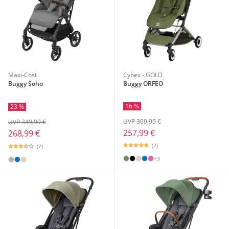
Maxi-Cosi
Cybex - GOLD
Buggy Soho
Buggy ORFEO
16 %
23 %
UVP 309,95 €
UVP 349,99 €
257,99 €
268,99 €
(2)
(7)
+3