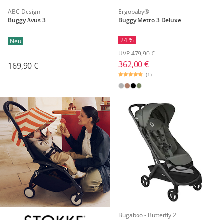
ABC Design
Ergobaby®
Buggy Avus 3
Buggy Metro 3 Deluxe
24 %
Neu
UVP 479,90 €
362,00 €
169,90 €
(1)
Bugaboo - Butterfly 2