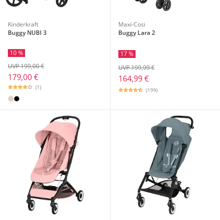
Kinderkraft
Maxi-Cosi
Buggy NUBI 3
Buggy Lara 2
10 %
17 %
UVP 199,00 €
UVP 199,99 €
179,00 €
164,99 €
(1)
(199)