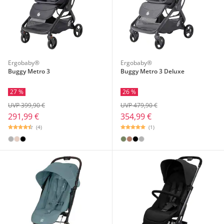
Ergobaby®
Ergobaby®
Buggy Metro 3
Buggy Metro 3 Deluxe
27 %
26 %
UVP 399,90 €
UVP 479,90 €
291,99 €
354,99 €
(4)
(1)