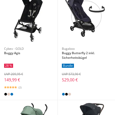
Cybex - GOLD
Bugaboo
Buggy Agis
Buggy Butterfly 2 inkl.
Sicherheitsbügel
28 %
Bundle
UVP 209,95 €
UVP 573,90 €
149,99 €
529,00 €
(2)