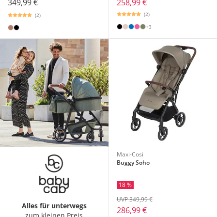
349,99 €
258,99 €
(2)
(2)
+3
Maxi-Cosi
Buggy Soho
18 %
UVP 349,99 €
Alles für unterwegs
286,99 €
zum kleinen Preis