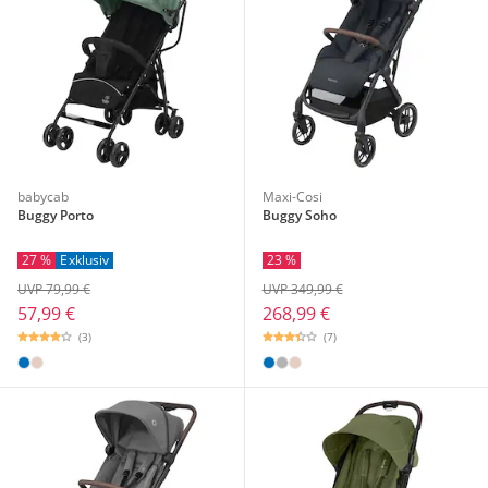
babycab
Maxi-Cosi
Buggy Porto
Buggy Soho
27 %
Exklusiv
23 %
UVP 79,99 €
UVP 349,99 €
57,99 €
268,99 €
(3)
(7)