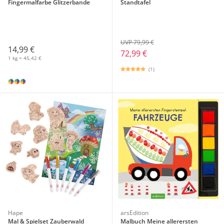
Fingermalfarbe Glitzerbande
Standtafel
UVP 79,99 €
14,99 €
72,99 €
1 kg = 45,42 €
(1)
Hape
arsEdition
Mal & Spielset Zauberwald
Malbuch Meine allerersten