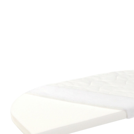
Matratze Classic Soft passend für Beistellbetten
Maxi, Boxspring und Comfort Plus
38,50 €
inkl. MwSt. und zzgl.
Versandkosten
19 PAYBACK Basis°Punkte
sammeln
Bei Verfügbarkeit erinnern
Lieferung nach Hause
Derzeit nicht lieferbar
Filialabholung
Einen Moment bitte...