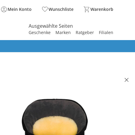
Mein Konto
Wunschliste
Warenkorb
Ausgewählte Seiten
Geschenke
Marken
Ratgeber
Filialen
spirieren
spirieren
spirieren
spirieren
spirieren
spirieren
spirieren
spirieren
spirieren
ell-Fußsack Inari für
rwagen, Buggy schwarz
(3)
90 €