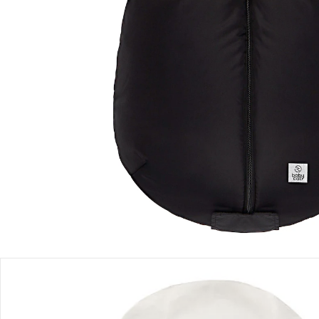
Lieferbar - in 5 Wochen bei Dir
Filialabholung
Einen Moment bitte...
Produktbeschreibung
Produktdetails
Hinweise, Siegel & Hersteller