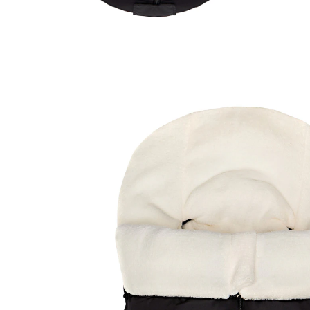
BABYCAB
Winterfußsack Naryn für Tragewanne,
Babyschale schwarz
(39)
Exklusiv
38,90 €
inkl. MwSt. und zzgl.
Versandkosten
19 PAYBACK Basis°Punkte
sammeln
In den Warenkorb
Lieferung nach Hause