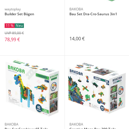
waytoplay
BAKOBA
Builder Set Bögen
Bau Set Dra-Cro-Saurus 3in1
11 %
Neu
UVP 89,00 €
14,00 €
78,99 €
BAKOBA
BAKOBA