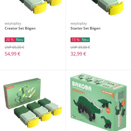
waytoplay
waytoplay
Creator Set Bögen
Starter Set Bögen
20 %
Neu
15 %
Neu
UVP 69,00 €
UVP 39,00 €
54,99 €
32,99 €