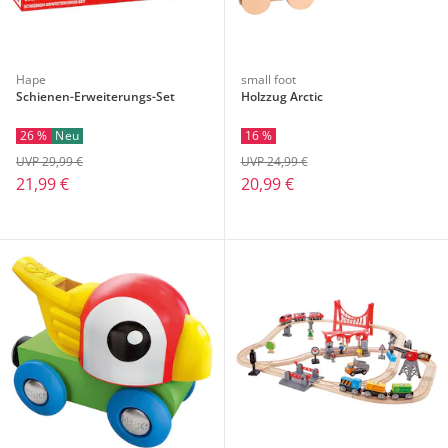
Hape
small foot
Schienen-Erweiterungs-Set
Holzzug Arctic
26 %
Neu
16 %
UVP 29,99 €
UVP 24,99 €
21,99 €
20,99 €