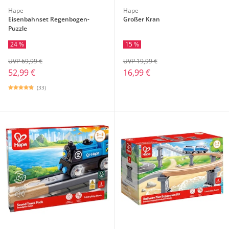
Hape
Hape
Eisenbahnset Regenbogen-
Großer Kran
Puzzle
24 %
15 %
UVP 69,99 €
UVP 19,99 €
52,99 €
16,99 €
(33)