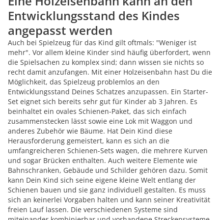
Eine Holzeisenbahn kann an den
Entwicklungsstand des Kindes
angepasst werden
Auch bei Spielzeug für das Kind gilt oftmals: "Weniger ist
mehr". Vor allem kleine Kinder sind häufig überfordert, wenn
die Spielsachen zu komplex sind; dann wissen sie nichts so
recht damit anzufangen. Mit einer Holzeisenbahn hast Du die
Möglichkeit, das Spielzeug problemlos an den
Entwicklungsstand Deines Schatzes anzupassen. Ein Starter-
Set eignet sich bereits sehr gut für Kinder ab 3 Jahren. Es
beinhaltet ein ovales Schienen-Paket, das sich einfach
zusammenstecken lässt sowie eine Lok mit Waggon und
anderes Zubehör wie Bäume. Hat Dein Kind diese
Herausforderung gemeistert, kann es sich an die
umfangreicheren Schienen-Sets wagen, die mehrere Kurven
und sogar Brücken enthalten. Auch weitere Elemente wie
Bahnschranken, Gebäude und Schilder gehören dazu. Somit
kann Dein Kind sich seine eigene kleine Welt entlang der
Schienen bauen und sie ganz individuell gestalten. Es muss
sich an keinerlei Vorgaben halten und kann seiner Kreativität
freien Lauf lassen. Die verschiedenen Systeme sind
miteinander kombinierbar und vorhandene Streckensysteme