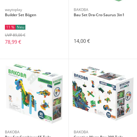
waytoplay
BAKOBA
Builder Set Bögen
Bau Set Dra-Cro-Saurus 3in1
11 %
Neu
UVP 89,00 €
14,00 €
78,99 €
BAKOBA
BAKOBA