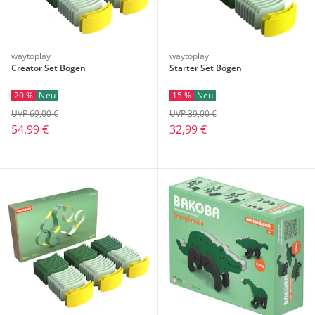
waytoplay
waytoplay
Creator Set Bögen
Starter Set Bögen
20 %
Neu
15 %
Neu
UVP 69,00 €
UVP 39,00 €
54,99 €
32,99 €