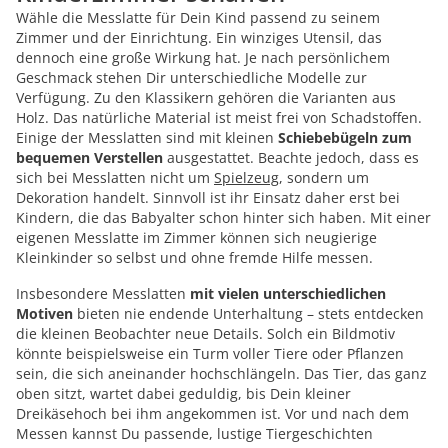
Wähle die Messlatte für Dein Kind passend zu seinem
Zimmer und der Einrichtung. Ein winziges Utensil, das
dennoch eine große Wirkung hat. Je nach persönlichem
Geschmack stehen Dir unterschiedliche Modelle zur
Verfügung. Zu den Klassikern gehören die Varianten aus
Holz. Das natürliche Material ist meist frei von Schadstoffen.
Einige der Messlatten sind mit kleinen
Schiebebügeln zum
bequemen Verstellen
ausgestattet. Beachte jedoch, dass es
sich bei Messlatten nicht um
Spielzeug
, sondern um
Dekoration handelt. Sinnvoll ist ihr Einsatz daher erst bei
Kindern, die das Babyalter schon hinter sich haben. Mit einer
eigenen Messlatte im Zimmer können sich neugierige
Kleinkinder so selbst und ohne fremde Hilfe messen.
Insbesondere Messlatten
mit vielen unterschiedlichen
Motiven
bieten nie endende Unterhaltung – stets entdecken
die kleinen Beobachter neue Details. Solch ein Bildmotiv
könnte beispielsweise ein Turm voller Tiere oder Pflanzen
sein, die sich aneinander hochschlängeln. Das Tier, das ganz
oben sitzt, wartet dabei geduldig, bis Dein kleiner
Dreikäsehoch bei ihm angekommen ist. Vor und nach dem
Messen kannst Du passende, lustige Tiergeschichten