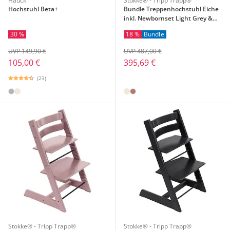
Hauck
Stokke® - Tripp Trapp®
Hochstuhl Beta+
Bundle Treppenhochstuhl Eiche
inkl. Newbornset Light Grey &
Babyset
30 %
18 %
Bundle
UVP 149,90 €
UVP 487,00 €
105,00 €
395,69 €
(23)
Stokke® - Tripp Trapp®
Stokke® - Tripp Trapp®