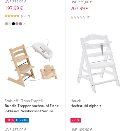
UVP 239,00 €
UVP 229,00 €
197,99 €
207,99 €
(2267)
(1)
+4
Stokke® - Tripp Trapp®
Hauck
Bundle Treppenhochstuhl Eiche
Hochstuhl Alpha +
inklusive Newbornset Vanilla
White & Babyset
18 %
Bundle
27 %
UVP 487,00 €
UVP 109,90 €