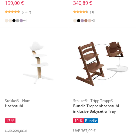
199,00 €
340,89 €
(2267)
(3)
+4
+3
Stokke® - Nomi
Stokke® - Tripp Trapp®
Hochstuhl
Bundle Treppenhochstuhl
inklusive Babyset & Tray
19 %
Bundle
13 %
UVP 367,00 €
UVP 229,00 €