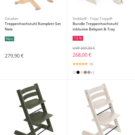
Geuther
Stokke® - Tripp Trapp®
Treppenhochstuhl Komplett-Set
Bundle Treppenhochstuhl
Nala
inklusive Babyset & Tray
13 %
Neu
UVP 309,00 €
268,00 €
279,90 €
(9)
+2