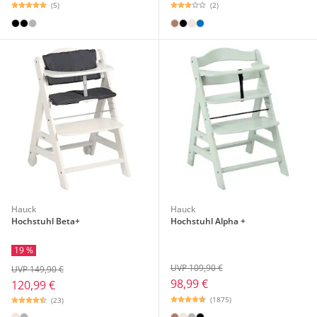
(5)
(2)
Hauck
Hauck
Hochstuhl Beta+
Hochstuhl Alpha +
19 %
UVP 109,90 €
UVP 149,90 €
98,99 €
120,99 €
(1875)
(23)