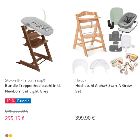
Stokke® - Tripp Trapp®
Hauck
Bundle Treppenhochstuhl inkl.
Hochstuhl Alpha+ Start N Grow
Newborn Set Light Grey
Set
19 %
Bundle
UVP 368,00 €
399,90 €
295,19 €