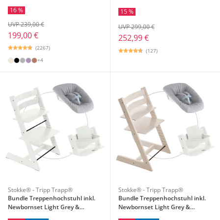
16 %
15 %
UVP 239,00 €
UVP 299,00 €
199,00 €
252,99 €
(2267)
(127)
+4
Stokke® - Tripp Trapp®
Stokke® - Tripp Trapp®
Bundle Treppenhochstuhl inkl.
Bundle Treppenhochstuhl inkl.
Newbornset Light Grey &
Newbornset Light Grey &
Babyset
Babyset