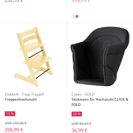
252,99 €
Stokke® - Tripp Trapp®
Cybex - GOLD
Treppenhochstuhl
Sitzkissen für Hochstuhl CLICK &
FOLD
13 %
26 %
UVP 239,00 €
UVP 49,95 €
206,99 €
36,99 €