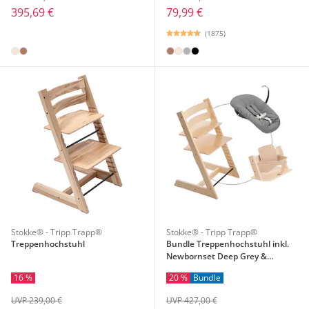
395,69 €
79,99 €
(1875)
Stokke® - Tripp Trapp®
Stokke® - Tripp Trapp®
Treppenhochstuhl
Bundle Treppenhochstuhl inkl.
Newbornset Deep Grey &
Babyset
16 %
20 %
Bundle
UVP 239,00 €
UVP 427,00 €