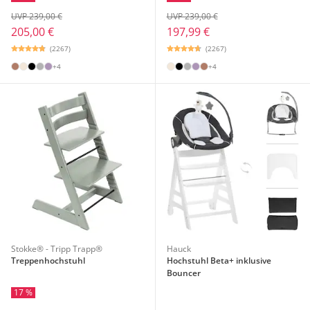
UVP 239,00 €
UVP 239,00 €
205,00 €
197,99 €
(2267)
(2267)
+4
+4
Stokke® - Tripp Trapp®
Hauck
Treppenhochstuhl
Hochstuhl Beta+ inklusive
Bouncer
17 %