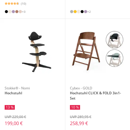
(10)
+3
+2
Stokke® - Nomi
Cybex - GOLD
Hochstuhl
Hochstuhl CLICK & FOLD 3in1-
Set
13 %
10 %
UVP 229,00 €
UVP 289,95 €
199,00 €
258,99 €