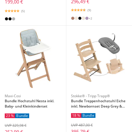
296,49 €
199,00 €
(9)
(5)
+2
Maxi-Cosi
Stokke® - Tripp Trapp®
Bundle Hochstuhl Nesta inkl.
Bundle Treppenhochstuhl Eiche
Baby- und Kleinkinderset
inkl. Newbornset Deep Grey &
Babyset
18 %
Bundle
23 %
Bundle
UVP 487,00 €
UVP 329,98 €
395,79 €