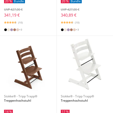
20 %
Bundle
20 %
Bundle
UVP 427,00 €
UVP 427,00 €
341,19 €
340,89 €
(10)
(10)
+3
+3
Stokke® - Tripp Trapp®
Stokke® - Tripp Trapp®
Treppenhochstuhl
Treppenhochstuhl
14 %
17 %