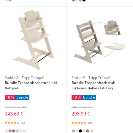
Stokke® - Tripp Trapp®
Stokke® - Tripp Trapp®
Bundle Treppenhochstuhl inkl.
Bundle Treppenhochstuhl
Babyset
inklusive Babyset & Tray
18 %
Bundle
18 %
Bundle
UVP 298,00 €
UVP 367,00 €
243,69 €
298,99 €
(5)
(9)
+2
+2