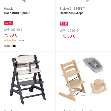
Hauck
Stokke® - STEPS™
Hochstuhl Alpha +
Hochstuhl Steps
27 %
11 %
UVP 109,90 €
UVP 199,00 €
79,99 €
175,99 €
(1875)