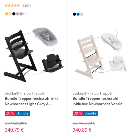
(2267)
+4
Stokke® - Tripp Trapp®
Stokke® - Tripp Trapp®
Bundle Treppenhochstuhl inkl.
Bundle Treppenhochstuhl
Newbornset Light Grey &
inklusive Newbornset Vanilla
Babyset
White & Babyset
20 %
Bundle
20 %
Bundle
UVP 427,00 €
UVP 427,00 €
340,79 €
340,89 €