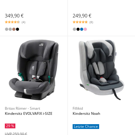
349,90 €
249,90 €
(4)
(8)
Britax Römer - Smart
Fillikid
Kindersitz EVOLVAFIX i-SIZE
Kindersitz Noah
29 %
Letzte Chance
UVP 259,90 €