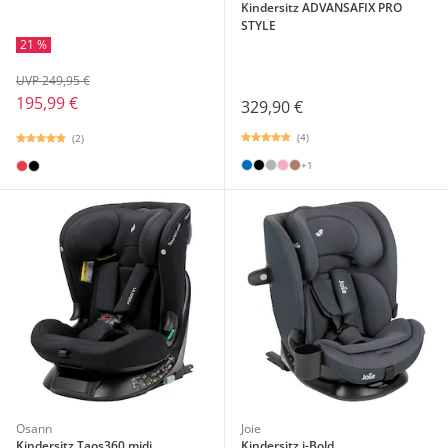
Kindersitz ADVANSAFIX PRO
STYLE
21 %
UVP 249,95 €
195,99 €
329,90 €
(4)
(2)
+1
Osann
Joie
Kindersitz Taos360 midi
Kindersitz i-Bold