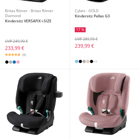
Britax Römer - Britax Römer
Cybex - GOLD
Diamond
Kindersitz Pallas G3
Kindersitz VERSAFIX i-SIZE
17 %
UVP 289,95 €
UVP 249,90 €
239,99 €
233,99 €
(8)
+1