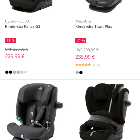
Cybex - GOLD
Maxi-Cosi
Kindersitz Pallas G3
Kindersitz Titan Plus
11 %
21 %
UVP 259,95 €
UVP 299,99 €
229,99 €
235,99 €
(121)
+1