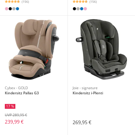
(156)
(156)
Cybex - GOLD
Joie - signature
Kindersitz Pallas G3
Kindersitz i-Plenti
17 %
UVP 289,95 €
239,99 €
269,95 €