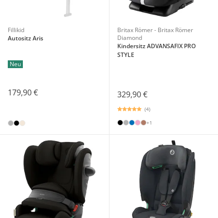
Fillikid
Britax Römer - Britax Römer
Diamond
Autositz Aris
Kindersitz ADVANSAFIX PRO
STYLE
Neu
179,90 €
329,90 €
(4)
+1