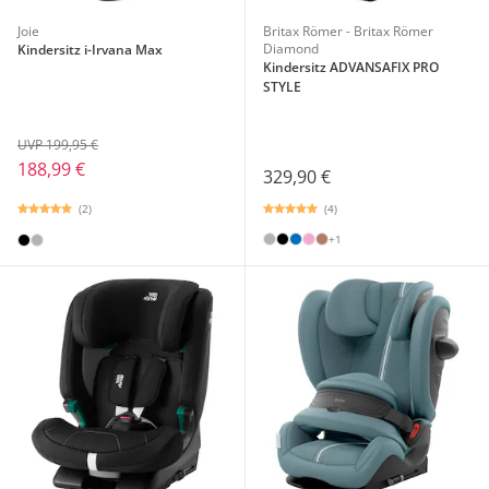
Joie
Britax Römer - Britax Römer
Diamond
Kindersitz i-Irvana Max
Kindersitz ADVANSAFIX PRO
STYLE
UVP 199,95 €
188,99 €
329,90 €
(2)
(4)
+1