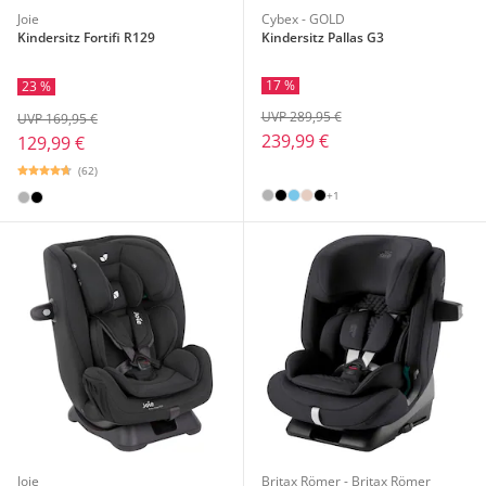
Joie
Cybex - GOLD
Kindersitz Fortifi R129
Kindersitz Pallas G3
17 %
23 %
UVP 289,95 €
UVP 169,95 €
239,99 €
129,99 €
(62)
+1
Joie
Britax Römer - Britax Römer