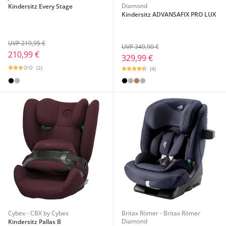
Diamond
Kindersitz Every Stage
Kindersitz ADVANSAFIX PRO LUX
UVP 219,95 €
UVP 349,90 €
210,99 €
329,99 €
(2)
(4)
Cybex - CBX by Cybex
Britax Römer - Britax Römer
Diamond
Kindersitz Pallas B