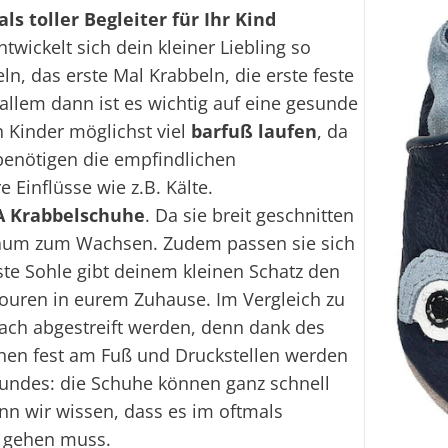
s toller Begleiter für Ihr Kind
wickelt sich dein kleiner Liebling so
eln, das erste Mal Krabbeln, die erste feste
 allem dann ist es wichtig auf eine gesunde
n Kinder möglichst viel
barfuß laufen
, da
 benötigen die empfindlichen
Einflüsse wie z.B. Kälte.
 Krabbelschuhe
. Da sie breit geschnitten
Raum zum Wachsen. Zudem passen sie sich
ste Sohle gibt deinem kleinen Schatz den
touren in eurem Zuhause. Im Vergleich zu
ach abgestreift werden, denn dank des
hen fest am Fuß und Druckstellen werden
undes: die Schuhe können ganz schnell
n wir wissen, dass es im oftmals
l gehen muss.