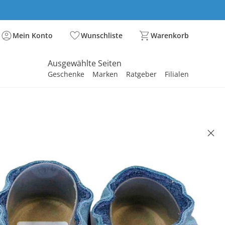
Mein Konto
Wunschliste
Warenkorb
Ausgewählte Seiten
Geschenke
Marken
Ratgeber
Filialen
spirieren
spirieren
spirieren
spirieren
spirieren
spirieren
spirieren
spirieren
spirieren
GERMANY
elschuhe Rennauto dunkelblau
95 €
. und zzgl.
Versandkosten
BACK Basis°Punkte
sammeln