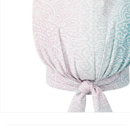
Glücklich groß werden! Puppen bringen Freude in den Alltag
Deines Kindes. Im Babyalter laden sie zum Schmusen und
Tasten ein, später begleiten sie fantasievolle Rollenspiele.
Taucht zusammen in unsere Puppenwelt ein und entdeckt
den Spaß am gemeinsamen Spiel als Familie.
Bestellung & Lieferung
Retoure & Reklamation
Gutscheine & Aktionen