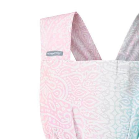
18,99 €
inkl. MwSt. und zzgl.
Versandkosten
9 PAYBACK Basis°Punkte
sammeln
Variante
Jaipur creme
+ 7
In den Warenkorb
Lieferung nach Hause
Lieferbar - in 4-5 Werktagen bei Dir
Versand durch Partner