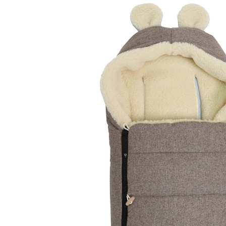
Winterfußsack HOODY MAUS WOOL für
Babyschalen pepper brown
(4)
79,99 €
inkl. MwSt. und zzgl.
Versandkosten
39 PAYBACK Basis°Punkte
sammeln
Variante
pepper brown
In den Warenkorb
Lieferung nach Hause
Sofort lieferbar - in 2-3 Werktagen bei Dir