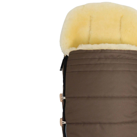
189,99 €
inkl. MwSt. und zzgl.
Versandkosten
94 PAYBACK Basis°Punkte
sammeln
Variante
caribou
In den Warenkorb
Lieferung nach Hause
Sofort lieferbar - in 2-3 Werktagen bei Dir
Filialabholung