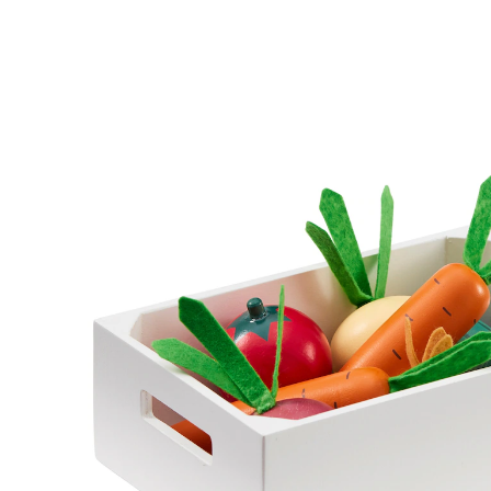
Gemüsekiste gemischt
(23)
21,95 €
inkl. MwSt. und zzgl.
Versandkosten
10 PAYBACK Basis°Punkte
sammeln
In den Warenkorb
Lieferung nach Hause
Sofort lieferbar - in 2-3 Werktagen bei Dir
Versand durch Partner
Filialabholung