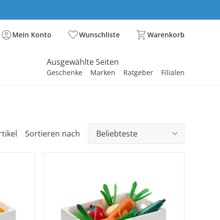
Mein Konto
Wunschliste
Warenkorb
Ausgewählte Seiten
Geschenke
Marken
Ratgeber
Filialen
spirieren
spirieren
spirieren
spirieren
spirieren
spirieren
spirieren
spirieren
spirieren
tikel
Sortieren nach