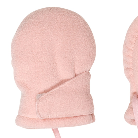
14,99 €
inkl. MwSt. und zzgl.
Versandkosten
7 PAYBACK Basis°Punkte
sammeln
Variante
rosa
Größe
Größenberater
In den Warenkorb
Lieferung nach Hause