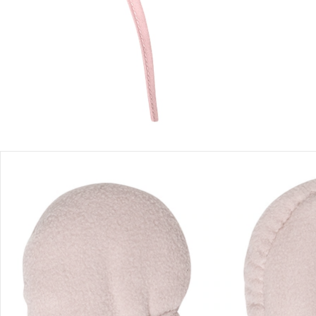
Sofort lieferbar - in 2-3 Werktagen bei Dir
Filialabholung
Einen Moment bitte...
Produktbeschreibung
Produktdetails
Hinweise, Siegel & Hersteller