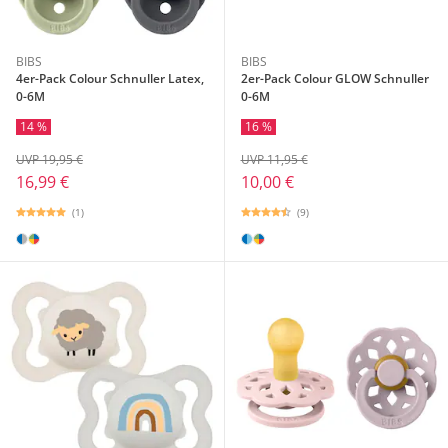
BIBS
BIBS
4er-Pack Colour Schnuller Latex,
2er-Pack Colour GLOW Schnuller
0-6M
0-6M
14 %
16 %
UVP 19,95 €
UVP 11,95 €
16,99 €
10,00 €
(1)
(9)