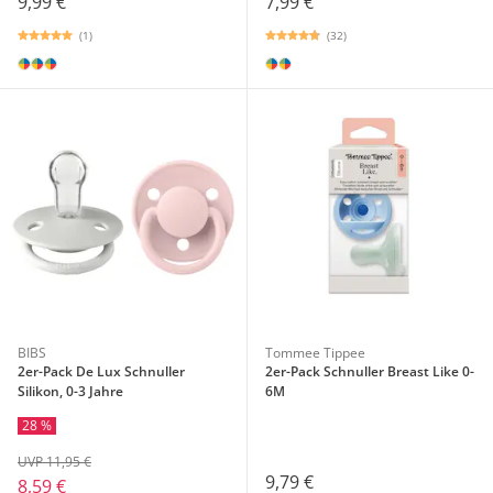
9,99 €
7,99 €
(1)
(32)
BIBS
Tommee Tippee
2er-Pack De Lux Schnuller
2er-Pack Schnuller Breast Like 0-
Silikon, 0-3 Jahre
6M
28 %
UVP 11,95 €
9,79 €
8,59 €