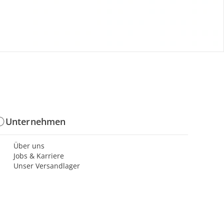
Geschenkgutscheine
Mehrlingsrabatt
PAYBACK
baby-walz Newsletter
Aktionen & Rabatte
Unternehmen
Über uns
Jobs & Karriere
Unser Versandlager