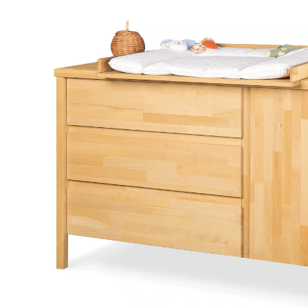
UVP 749,00 €
699,00 €
inkl. MwSt. und zzgl.
Versandkosten
349 PAYBACK Basis°Punkte
sammeln
In den Warenkorb
Lieferung nach Hause
Lieferbar - in 11-13 Werktagen bei Dir
Die Lieferung erfolgt
per Spedition
Versand durch Partner
Filialabholung
Einen Moment bitte...