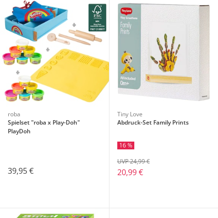
roba
Tiny Love
Spielset "roba x Play-Doh"
Abdruck-Set Family Prints
PlayDoh
16 %
UVP 24,99 €
39,95 €
20,99 €