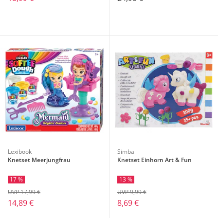
Lexibook
Simba
Knetset Meerjungfrau
Knetset Einhorn Art & Fun
17 %
13 %
UVP 17,99 €
UVP 9,99 €
14,89 €
8,69 €