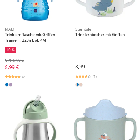
MAM
Sterntaler
Trinklernflasche mit Griffen
Trinklernbecher mit Griffen
Trainer+, 220ml, ab 4M
10 %
UVP 9,99 €
8,99 €
8,99 €
(1)
(8)