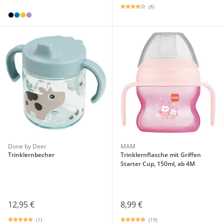
(8)
Done by Deer
MAM
Trinklernbecher
Trinklernflasche mit Griffen
Starter Cup, 150ml, ab 4M
12,95 €
8,99 €
(1)
(19)