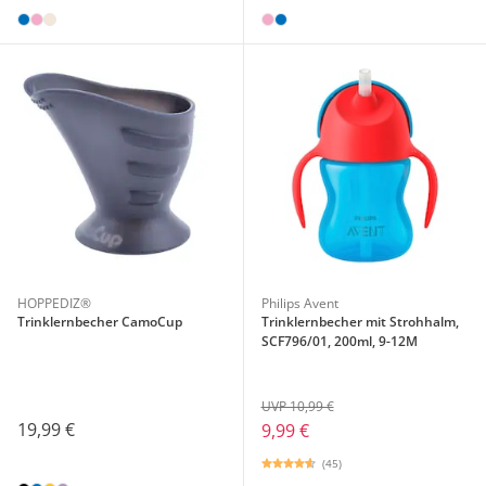
HOPPEDIZ®
Philips Avent
Trinklernbecher CamoCup
Trinklernbecher mit Strohhalm,
SCF796/01, 200ml, 9-12M
UVP 10,99 €
19,99 €
9,99 €
(45)