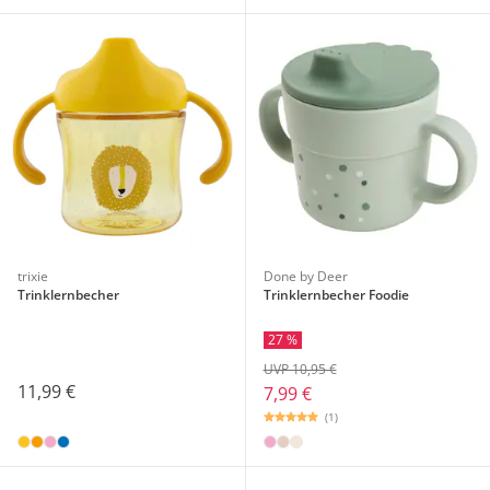
trixie
Done by Deer
Trinklernbecher
Trinklernbecher Foodie
27 %
UVP 10,95 €
11,99 €
7,99 €
(1)