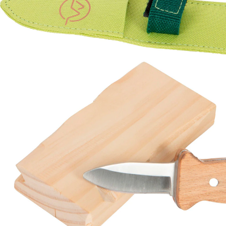
26,99 €
24,99 €
inkl. MwSt. und zzgl.
Versandkosten
12 PAYBACK Basis°Punkte
sammeln
In den Warenkorb
Lieferung nach Hause
Lieferbar - in 3-4 Werktagen bei Dir
Versand durch Partner
Filialabholung
Einen Moment bitte...