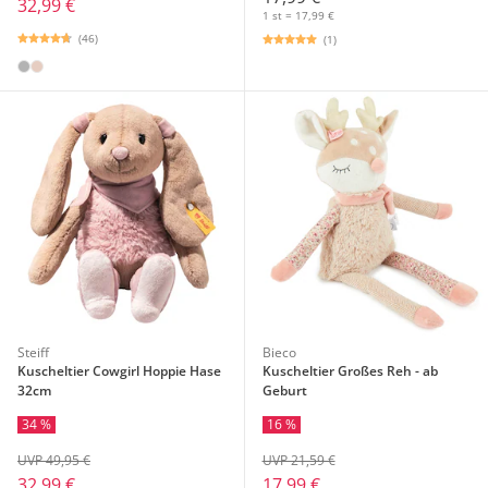
32,99 €
1 st = 17,99 €
(46)
(1)
Steiff
Bieco
Kuscheltier Cowgirl Hoppie Hase
Kuscheltier Großes Reh - ab
32cm
Geburt
34 %
16 %
UVP 49,95 €
UVP 21,59 €
32,99 €
17,99 €