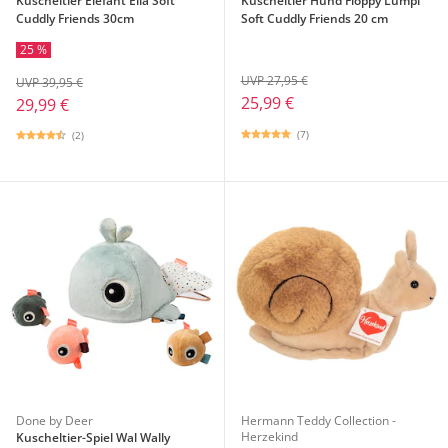
Kuscheltier Elefant Ella Soft
Kuscheltier Hund Floppy Lumpi
Cuddly Friends 30cm
Soft Cuddly Friends 20 cm
25 %
UVP 27,95 €
UVP 39,95 €
25,99 €
29,99 €
(7)
(2)
Done by Deer
Hermann Teddy Collection -
Herzekind
Kuscheltier-Spiel Wal Wally