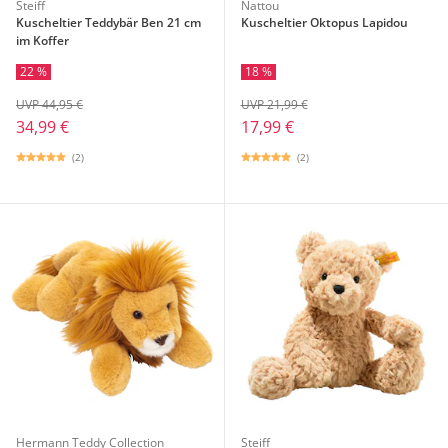
Steiff
Nattou
Kuscheltier Teddybär Ben 21 cm
Kuscheltier Oktopus Lapidou
im Koffer
22 %
18 %
UVP 44,95 €
UVP 21,99 €
34,99 €
17,99 €
(2)
(2)
Hermann Teddy Collection
Steiff