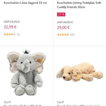
Kuscheltier Löwe liegend 33 cm
Kuscheltier Jimmy Teddybär Soft
Cuddly Friends 30cm
27 %
UVP 23,99 €
UVP 39,95 €
22,99 €
29,00 €
(1)
(79)
Steiff
Steiff