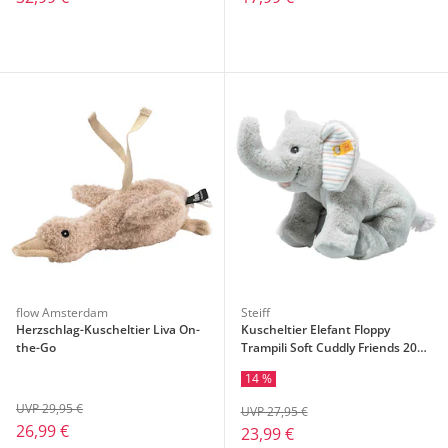
flow Amsterdam
Steiff
Herzschlag-Kuscheltier Liva On-
Kuscheltier Elefant Floppy
the-Go
Trampili Soft Cuddly Friends 20
cm
14 %
UVP 29,95 €
UVP 27,95 €
26,99 €
23,99 €