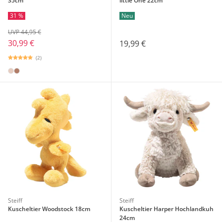
35cm
little One 22cm
31 %
Neu
UVP 44,95 €
30,99 €
19,99 €
(2)
Steiff
Steiff
Kuscheltier Woodstock 18cm
Kuscheltier Harper Hochlandkuh
24cm