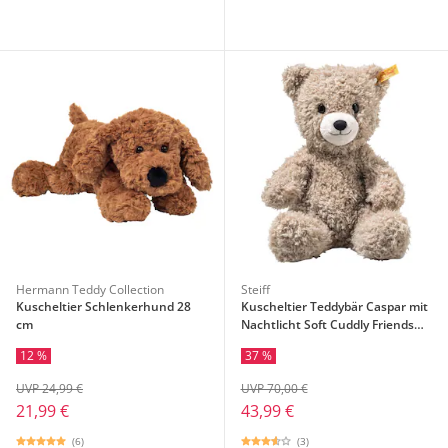
Hermann Teddy Collection
Steiff
Kuscheltier Schlenkerhund 28
Kuscheltier Teddybär Caspar mit
cm
Nachtlicht Soft Cuddly Friends
28cm
12 %
37 %
UVP 24,99 €
UVP 70,00 €
21,99 €
43,99 €
(6)
(3)