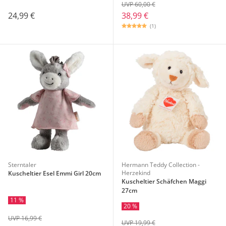
UVP 60,00 €
24,99 €
38,99 €
(1)
Sterntaler
Hermann Teddy Collection -
Herzekind
Kuscheltier Esel Emmi Girl 20cm
Kuscheltier Schäfchen Maggi
27cm
11 %
20 %
UVP 16,99 €
UVP 19,99 €