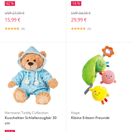
42 %
14 %
UVP 27,99 €
UVP 34,95 €
15,99 €
29,99 €
(4)
(5)
Hermann Teddy Collection
Hape
Kuscheltier Schlafanzugbär 30
Kleine Erbsen-Freunde
cm