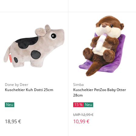
Done by Deer
Simba
Kuscheltier Kuh Dotti 25cm
Kuscheltier PetZoo Baby Otter
28cm
Neu
15 %
Neu
UVP 12,99 €
18,95 €
10,99 €