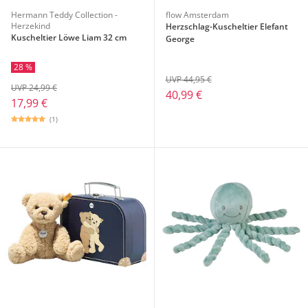
Hermann Teddy Collection -
flow Amsterdam
Herzekind
Herzschlag-Kuscheltier Elefant
Kuscheltier Löwe Liam 32 cm
George
28 %
UVP 44,95 €
UVP 24,99 €
40,99 €
17,99 €
(1)