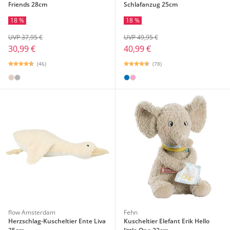
Friends 28cm
Schlafanzug 25cm
18 %
18 %
UVP 37,95 €
UVP 49,95 €
30,99 €
40,99 €
(46)
(78)
flow Amsterdam
Fehn
Herzschlag-Kuscheltier Ente Liva
Kuscheltier Elefant Erik Hello