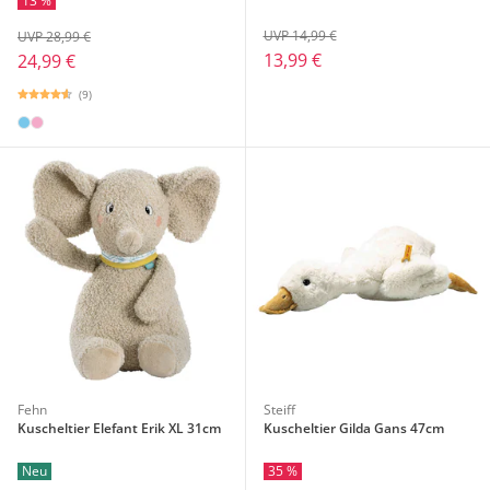
13 %
UVP 14,99 €
UVP 28,99 €
13,99 €
24,99 €
(9)
Fehn
Steiff
Kuscheltier Elefant Erik XL 31cm
Kuscheltier Gilda Gans 47cm
Neu
35 %