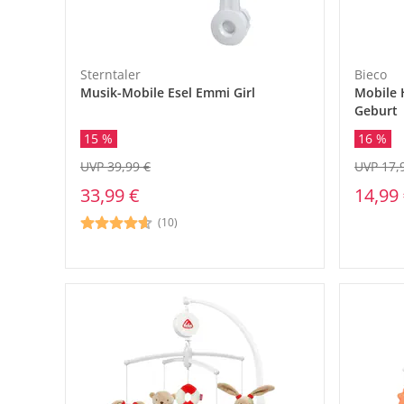
Sterntaler
Bieco
Musik-Mobile Esel Emmi Girl
Mobile 
Geburt
16 %
15 %
UVP 17,
UVP 39,99 €
14,99
33,99 €
(10)