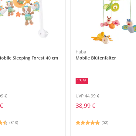
Haba
obile Sleeping Forest 40 cm
Mobile Blütenfalter
13 %
99 €
UVP 44,99 €
 €
38,99 €
(313)
(52)