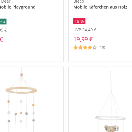
 Deer
Bieco
obile Playground
Mobile Käferchen aus Holz
18 %
eu
UVP 24,49 €
95 €
19,99 €
 €
(10)