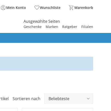
Mein Konto
Wunschliste
Warenkorb
Ausgewählte Seiten
Geschenke
Marken
Ratgeber
Filialen
spirieren
spirieren
spirieren
spirieren
spirieren
spirieren
spirieren
spirieren
spirieren
tikel
Sortieren nach