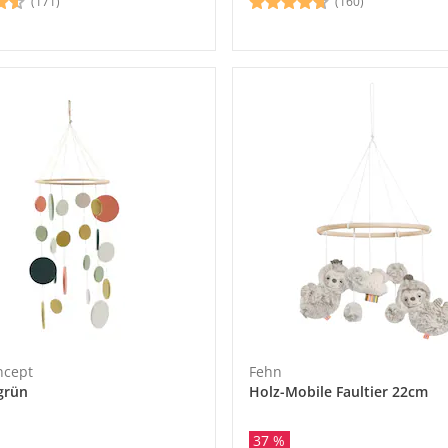
(171)
(160)
ncept
Fehn
grün
Holz-Mobile Faultier 22cm
37 %