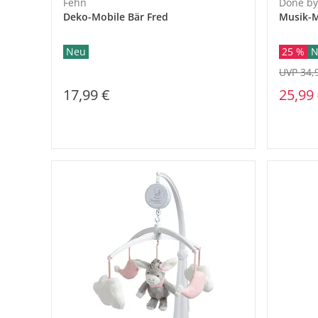
Fehn
Done by
Deko-Mobile Bär Fred
Musik-M
Neu
25 %
N
UVP 34,
17,99 €
25,99