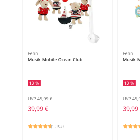
Fehn
Fehn
Musik-Mobile Ocean Club
Musik-M
13 %
13 %
UVP 45,99 €
UVP 45,
39,99 €
39,99
(163)