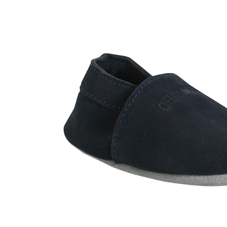
In den Warenkorb
Lieferung nach Hause
Lieferbar - in 6-7 Werktagen bei Dir
Versand durch Partner
Filialabholung
Einen Moment bitte...