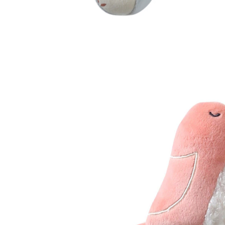
VERTBAUDET
Baby Stoffrassel ROSA SAVANIA rosa
17,99 €
inkl. MwSt. und zzgl.
Versandkosten
8 PAYBACK Basis°Punkte
sammeln
In den Warenkorb
Lieferung nach Hause
Lieferbar - in 6-7 Werktagen bei Dir
Versand durch Partner