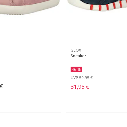
GEOX
Sneaker
46 %
UVP 59,95 €
 €
31,95 €