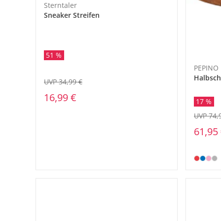
Sterntaler
Sneaker Streifen
51 %
PEPINO
Halbsc
UVP 34,99 €
16,99 €
17 %
UVP 74,
61,95