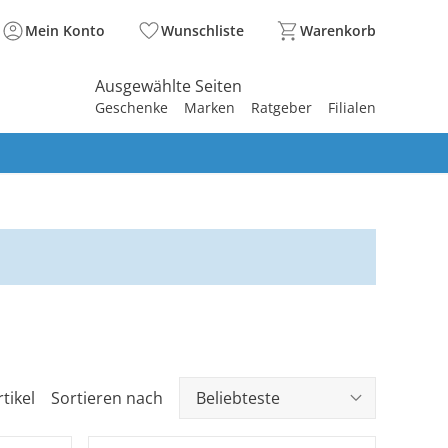
Mein Konto
Wunschliste
Warenkorb
Ausgewählte Seiten
Geschenke
Marken
Ratgeber
Filialen
spirieren
spirieren
spirieren
spirieren
spirieren
spirieren
spirieren
spirieren
spirieren
tikel
Sortieren nach