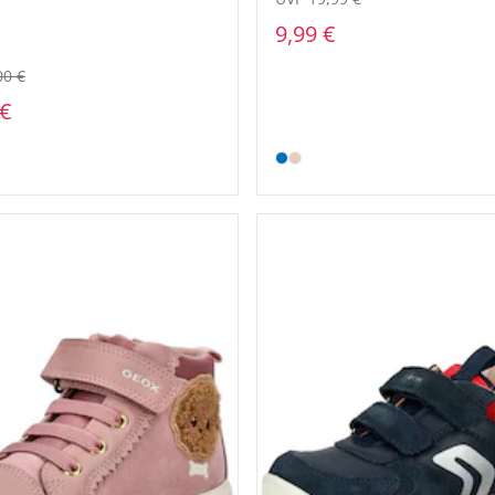
9,99 €
00 €
 €