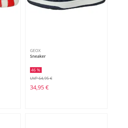
GEOX
Sneaker
46 %
UVP 64,95 €
34,95 €