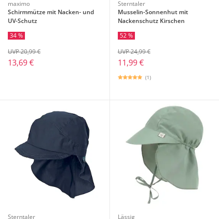
maximo
Sterntaler
Schirmmütze mit Nacken- und
Musselin-Sonnenhut mit
UV-Schutz
Nackenschutz Kirschen
34 %
52 %
UVP 20,99 €
UVP 24,99 €
13,69 €
11,99 €
(1)
Sterntaler
Lässig