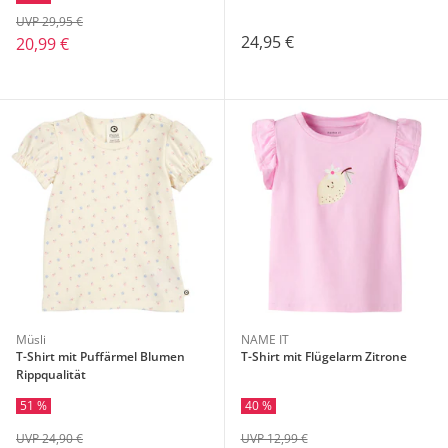
UVP 29,95 €
24,95 €
20,99 €
Müsli
NAME IT
T-Shirt mit Puffärmel Blumen
T-Shirt mit Flügelarm Zitrone
Rippqualität
51 %
40 %
UVP 24,90 €
UVP 12,99 €