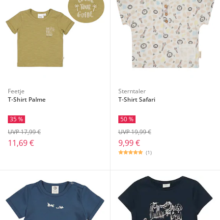
Feetje
Sterntaler
T-Shirt Palme
T-Shirt Safari
35 %
50 %
UVP 17,99 €
UVP 19,99 €
11,69 €
9,99 €
(1)