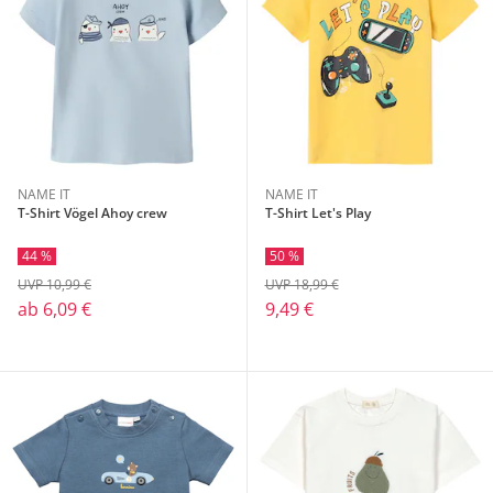
NAME IT
NAME IT
T-Shirt Vögel Ahoy crew
T-Shirt Let's Play
44 %
50 %
UVP 10,99 €
UVP 18,99 €
ab
6,09 €
9,49 €