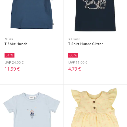
Müsli
s.Oliver
T-Shirt Hunde
T-Shirt Hunde Glitzer
51 %
60 %
UVP 24,90 €
UVP 11,99 €
11,99 €
4,79 €