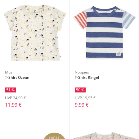
Müsli
Noppies
T-Shirt Ozean
T-Shirt Ringel
51 %
50 %
UVP 24,90 €
UVP 19,95 €
11,99 €
9,99 €