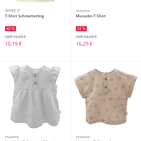
NAME IT
maximo
T-Shirt Schmetterling
Musselin-T-Shirt
40 %
34 %
UVP 16,99 €
UVP 24,99 €
10,19 €
16,29 €
maximo
maximo