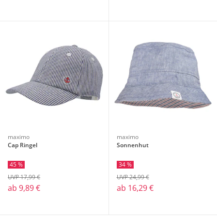
maximo
maximo
Cap Ringel
Sonnenhut
45 %
34 %
UVP 17,99 €
UVP 24,99 €
ab
9,89 €
ab
16,29 €