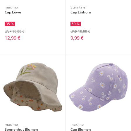
maximo
Sterntaler
Cap Löwe
Cap Einhorn
35 %
50 %
UVP 19,99 €
UVP 19,99 €
12,99 €
9,99 €
maximo
maximo
Sonnenhut Blumen
Cap Blumen