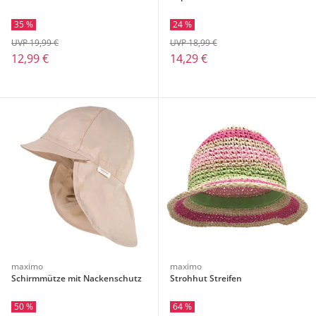
35 %
24 %
UVP 19,99 €
UVP 18,99 €
12,99 €
14,29 €
maximo
maximo
Schirmmütze mit Nackenschutz
Strohhut Streifen
50 %
64 %