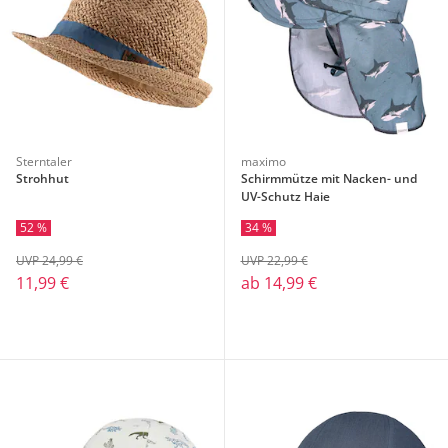
Sterntaler
maximo
Strohhut
Schirmmütze mit Nacken- und
UV-Schutz Haie
52 %
34 %
UVP 24,99 €
UVP 22,99 €
11,99 €
ab
14,99 €