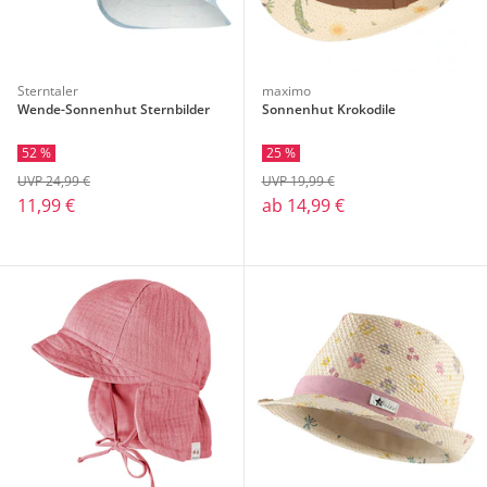
Sterntaler
maximo
Wende-Sonnenhut Sternbilder
Sonnenhut Krokodile
52 %
25 %
UVP 24,99 €
UVP 19,99 €
11,99 €
ab
14,99 €