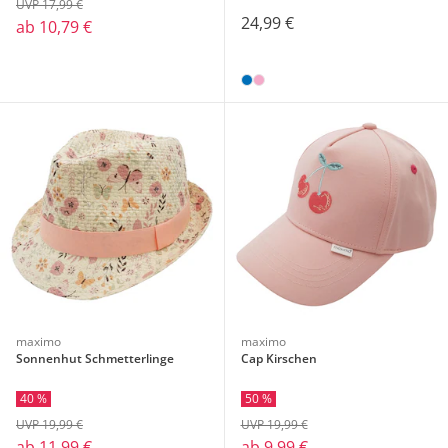
UVP 17,99 €
24,99 €
ab
10,79 €
maximo
maximo
Sonnenhut Schmetterlinge
Cap Kirschen
40 %
50 %
UVP 19,99 €
UVP 19,99 €
ab
11,99 €
ab
9,99 €