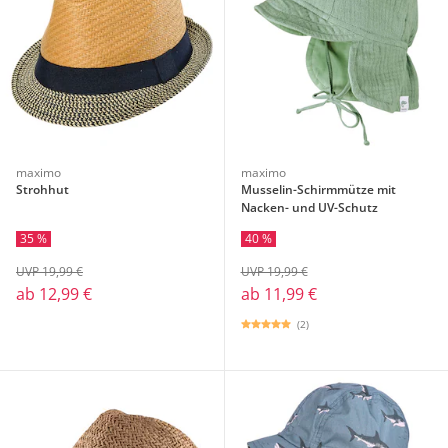
maximo
maximo
Strohhut
Musselin-Schirmmütze mit
Nacken- und UV-Schutz
35 %
40 %
UVP 19,99 €
UVP 19,99 €
ab
12,99 €
ab
11,99 €
(2)