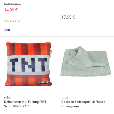
UVP 19,90 €
14,99 €
17,95 €
(1)
roba
roba
Dekokissen inkl Füllung, TNT,
Decke in Strickoptik Lil Planet
Samt MINECRAFT
frosty green