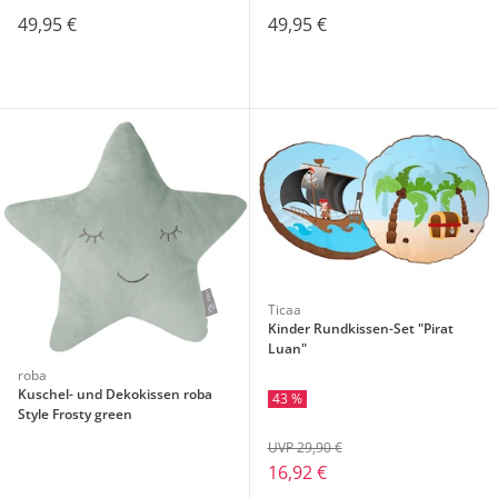
49,95 €
49,95 €
Ticaa
Kinder Rundkissen-Set "Pirat
Luan"
roba
Kuschel- und Dekokissen roba
43 %
Style Frosty green
UVP 29,90 €
16,92 €