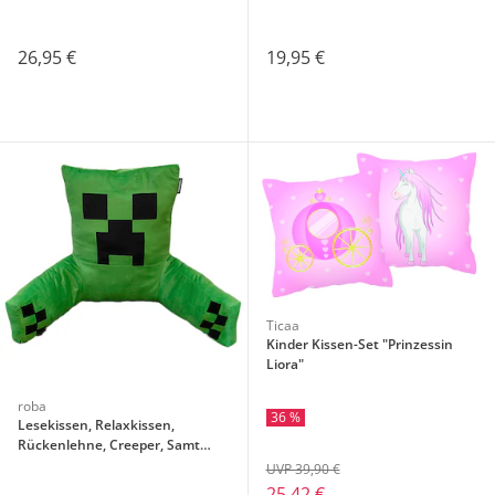
26,95 €
19,95 €
Ticaa
Kinder Kissen-Set "Prinzessin
Liora"
roba
36 %
Lesekissen, Relaxkissen,
Rückenlehne, Creeper, Samt
MINECRAFT
UVP 39,90 €
25,42 €