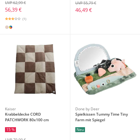
UVP 62,99 €
UVP 55,79 €
56,39 €
46,49 €
(1)
Kaiser
Done by Deer
Krabbeldecke CORD
Spielkissen Tummy Time Tiny
PATCHWORK 80x100 cm
Farm mit Spiegel
15 %
Neu
UVP 79,99 €