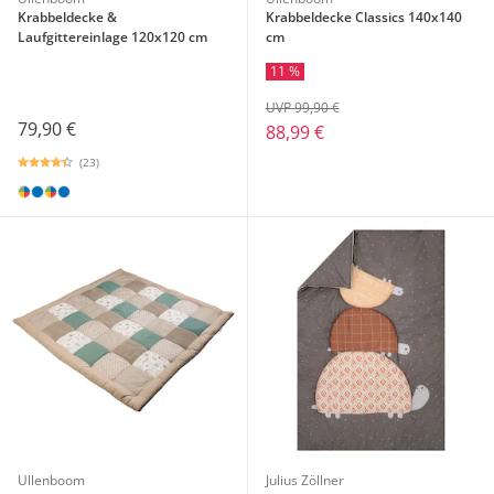
Krabbeldecke &
Krabbeldecke Classics 140x140
Laufgittereinlage 120x120 cm
cm
11 %
UVP 99,90 €
79,90 €
88,99 €
(23)
Ullenboom
Julius Zöllner