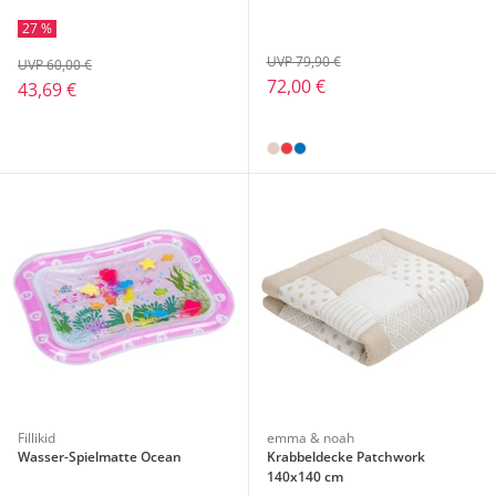
27 %
UVP 79,90 €
UVP 60,00 €
72,00 €
43,69 €
Fillikid
emma & noah
Wasser-Spielmatte Ocean
Krabbeldecke Patchwork
140x140 cm