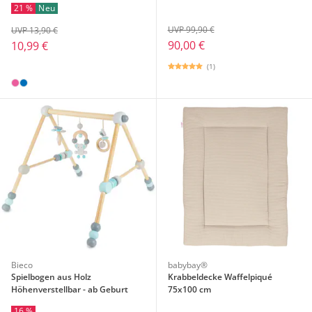
21 %
Neu
UVP 99,90 €
UVP 13,90 €
90,00 €
10,99 €
(1)
Bieco
babybay®
Spielbogen aus Holz
Krabbeldecke Waffelpiqué
Höhenverstellbar - ab Geburt
75x100 cm
16 %