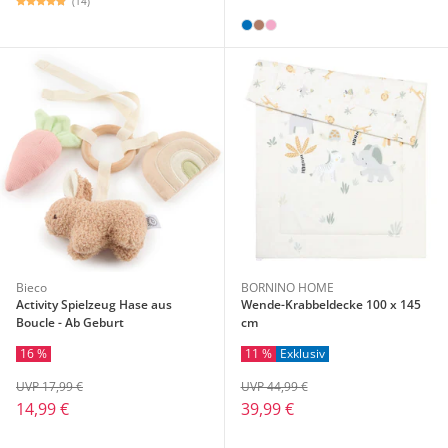
(14)
Bieco
BORNINO HOME
Activity Spielzeug Hase aus
Wende-Krabbeldecke 100 x 145
Boucle - Ab Geburt
cm
16 %
11 %
Exklusiv
UVP 17,99 €
UVP 44,99 €
14,99 €
39,99 €