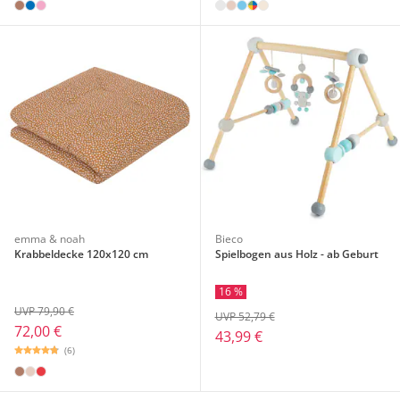
emma & noah
Bieco
Krabbeldecke 120x120 cm
Spielbogen aus Holz - ab Geburt
16 %
UVP 79,90 €
UVP 52,79 €
72,00 €
43,99 €
(6)