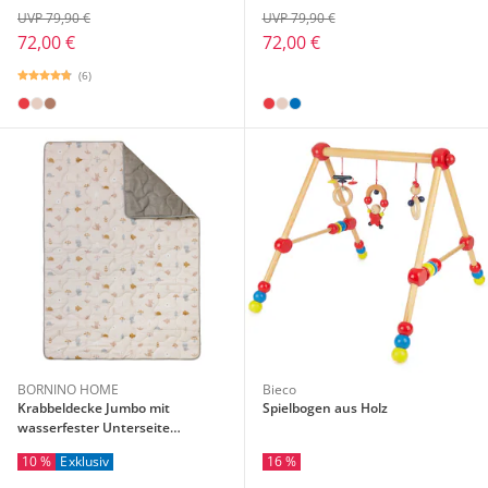
UVP 79,90 €
UVP 79,90 €
72,00 €
72,00 €
(6)
BORNINO HOME
Bieco
Krabbeldecke Jumbo mit
Spielbogen aus Holz
wasserfester Unterseite
140x200 cm
10 %
Exklusiv
16 %