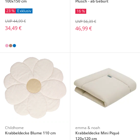
100x150 cm
Plüsch - ab Geburt
23 %
Exklusiv
16 %
UVP 44,99 €
UVP 56,39 €
34,49 €
46,99 €
Childhome
emma & noah
Krabbeldecke Blume 110 cm
Krabbeldecke Mini Piqué
120x120 cm