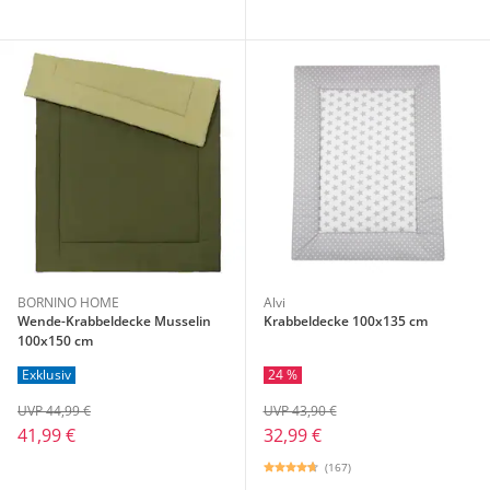
BORNINO HOME
Alvi
Wende-Krabbeldecke Musselin
Krabbeldecke 100x135 cm
100x150 cm
Exklusiv
24 %
UVP 44,99 €
UVP 43,90 €
41,99 €
32,99 €
(167)