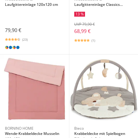
Laufgittereinlage 120x120 cm
Laufgittereinlage Classics
120x120 cm
13 %
UVP 79,90 €
79,90 €
68,99 €
(23)
(1)
BORNINO HOME
Bieco
Wende-Krabbeldecke Musselin
Krabbeldecke mit Spielbogen