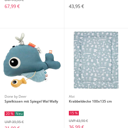
67,99 €
43,95 €
Done by Deer
Alvi
Spielkissen mit Spiegel Wal Wally
Krabbeldecke 100x135 cm
15 %
20 %
Neu
UVP 43,90 €
UVP 39,95 €
36,99 €