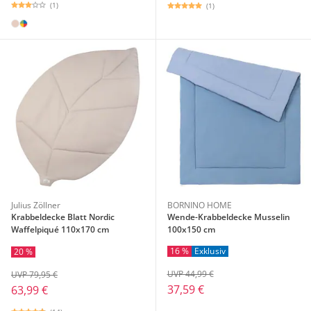
(1)
(1)
Julius Zöllner
BORNINO HOME
Krabbeldecke Blatt Nordic
Wende-Krabbeldecke Musselin
Waffelpiqué 110x170 cm
100x150 cm
16 %
Exklusiv
20 %
UVP 44,99 €
UVP 79,95 €
37,59 €
63,99 €