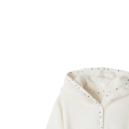
VERTBAUDET
Mädchen Morgenmantel aus Plüsch KATZE
wollweiß
28,99 €
inkl. MwSt. und zzgl.
Versandkosten
14 PAYBACK Basis°Punkte
sammeln
Größe
In den Warenkorb
Lieferung nach Hause